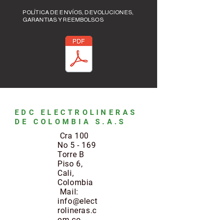
POLÍTICA DE ENVÍOS, DEVOLUCIONES,
GARANTIAS Y REEMBOLSOS
EDC ELECTROLINERAS
DE COLOMBIA S.A.S
Cra 100
No 5 - 169
Torre B
Piso 6,
Cali,
Colombia
Mail:
info@elect
rolineras.c
om.co