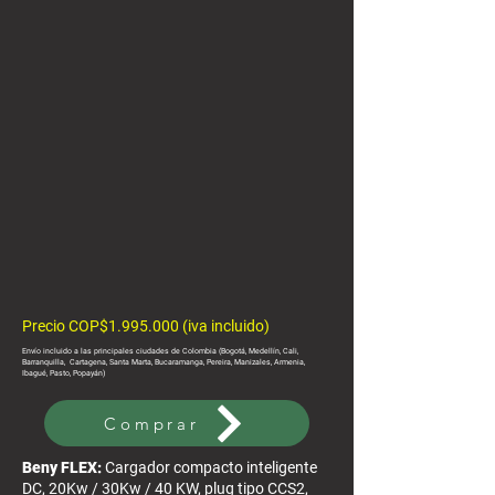
Precio COP$1.995.000 (iva incluido)
Envío incluido a las principales ciudades de Colombia (Bogotá, Medellín, Cali,
Barranquilla, Cartagena, Santa Marta, Bucaramanga, Pereira, Manizales, Armenia,
Ibagué, Pasto, Popayán)
Comprar
Beny FLEX:
Cargador compacto inteligente
DC, 20Kw / 30Kw / 40 KW, plug tipo CCS2,