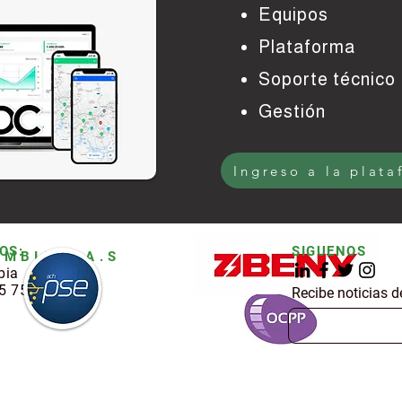
Equipos
Plataforma
Soporte técnico
Gestión
Ingreso a la plat
OS:
SIGUENOS
MBIA S.A.S
bia
15 754 1244
Recibe noticias d